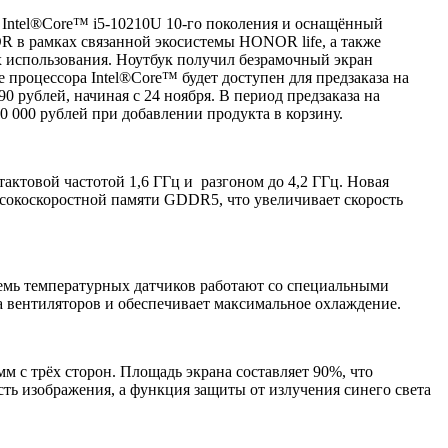
Intel®Core™ i5-10210U 10-го поколения и оснащённый
в рамках связанной экосистемы HONOR life, а также
х использования. Ноутбук получил безрамочный экран
роцессора Intel®Core™ будет доступен для предзаказа на
рублей, начиная с 24 ноября. В период предзаказа на
000 рублей при добавлении продукта в корзину.
актовой частотой 1,6 ГГц и разгоном до 4,2 ГГц. Новая
сокоскоростной памяти GDDR5, что увеличивает скорость
Семь температурных датчиков работают со специальными
 вентиляторов и обеспечивает максимальное охлаждение.
с трёх сторон. Площадь экрана составляет 90%, что
ть изображения, а функция защиты от излучения синего света