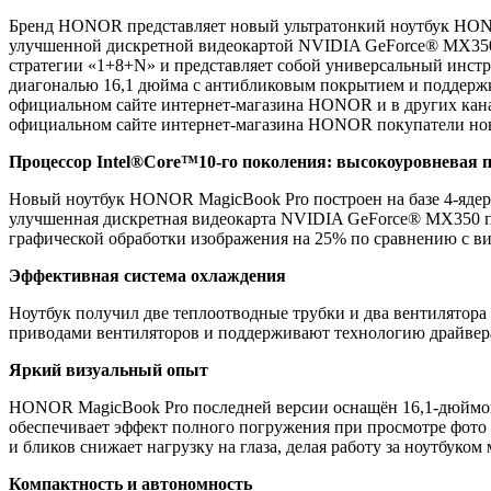
Бренд HONOR представляет новый ультратонкий ноутбук HONOR
улучшенной дискретной видеокартой NVIDIA GeForce® MX350.
стратегии «1+8+N» и представляет собой универсальный инст
диагональю 16,1 дюйма с антибликовым покрытием и поддержко
официальном сайте интернет-магазина HONOR и в других канал
официальном сайте интернет-магазина HONOR покупатели ново
Процессор Intel®Core™10-го поколения: высокоуровневая 
Новый ноутбук HONOR MagicBook Pro построен на базе 4-ядерно
улучшенная дискретная видеокарта NVIDIA GeForce® MX350 по
графической обработки изображения на 25% по сравнению с в
Эффективная система охлаждения
Ноутбук получил две теплоотводные трубки и два вентилятора
приводами вентиляторов и поддерживают технологию драйвера
Яркий визуальный опыт
HONOR MagicBook Pro последней версии оснащён 16,1-дюймовы
обеспечивает эффект полного погружения при просмотре фото 
и бликов снижает нагрузку на глаза, делая работу за ноутбуко
Компактность и автономность