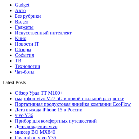
Gadget
Авто
Без рубрики
Видео
Гаджеты
Искусственный интеллект
Кино
Новости IT
Обзоры
События
ТВ
Технологии
Чат-боты
Latest Posts
Обзор Урал ТТ М100+
смартфон vivo V27 5G в новой стильной расцветке
Портативная продуктовая линейка компании EcoFlow
Дата выхода iPhone 15 в России
vivo Y36
Прибор для комфортных путешествий
День рождения vivo
миксер BQ MX840
Смартфон vivo Y35