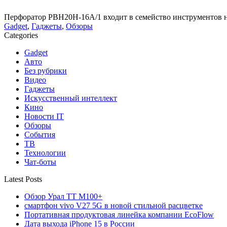
Перфоратор PBH20H-16A/1 входит в семейство инструментов на
Gadget
,
Гаджеты
,
Обзоры
Categories
Gadget
Авто
Без рубрики
Видео
Гаджеты
Искусственный интеллект
Кино
Новости IT
Обзоры
События
ТВ
Технологии
Чат-боты
Latest Posts
Обзор Урал ТТ М100+
смартфон vivo V27 5G в новой стильной расцветке
Портативная продуктовая линейка компании EcoFlow
Дата выхода iPhone 15 в России